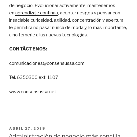
de negocio. Evolucionar activamente, mantenernos
en
aprendizaje continuo
, aceptar riesgos y pensar con
insaciable curiosidad, agilidad, concentración y apertura,
le permitirá no pasar nunca de moda y, lo más importante,
a no temerle a las nuevas tecnologías.
CONTÁCTENOS:
comunicaciones@consensussa.com
Tel. 6350300 ext. 1107
www.consensussa.net
PUBLICADO
ABRIL 27, 2018
EN
Administración de negocio más sencilla