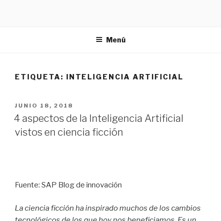
Ir
al
contenido
Menú
ETIQUETA:
INTELIGENCIA ARTIFICIAL
PUBLICADO
JUNIO 18, 2018
EN
4 aspectos de la Inteligencia Artificial
vistos en ciencia ficción
Fuente: SAP Blog de innovación
La ciencia ficción ha inspirado muchos de los cambios
tecnológicos de los que hoy nos beneficiamos. Es un